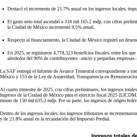
Destacó el incremento de 21.7% anual en los ingresos locales, imp
El gasto neto total ascendió a 318 mil 165.2 mdp, con cifras preli
la Ciudad de México incrementó 9.5% anual.
Respecto al financiamiento, la Ciudad de México registró un desend
En 2025, se registraron 4,778,323 beneficios fiscales, entre los qu
alrededor del 90% de contribuyentes –micro y pequeñas empresas– 
La SAF entregó el Informe de Avance Trimestral correspondiente a enero
México y 153 de la Ley de Austeridad, Transparencia en Remuneracione
Al cuarto trimestre de 2025, con cifras preliminares, los ingresos tot
Ingresos de la Ciudad de México para el ejercicio fiscal 2025 (LICDMX 
monto de 150 mil 635.2 mdp. Por su parte, los ingresos de origen fed
Dentro de los ingresos locales, los ingresos tributarios se incrementa
y de 21.8% anual en la recaudación del Impuesto Predial.