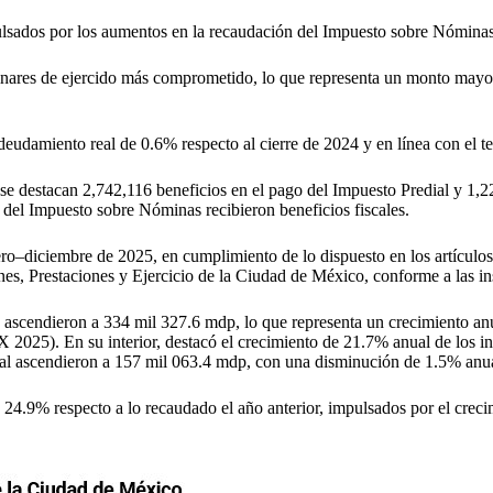
ulsados por los aumentos en la recaudación del Impuesto sobre Nóminas
minares de ejercido más comprometido, lo que representa un monto mayor 
eudamiento real de 0.6% respecto al cierre de 2024 y en línea con el te
e se destacan 2,742,116 beneficios en el pago del Impuesto Predial y 1,2
del Impuesto sobre Nóminas recibieron beneficios fiscales.
–diciembre de 2025, en cumplimiento de lo dispuesto en los artículos 3
s, Prestaciones y Ejercicio de la Ciudad de México, conforme a las in
ales ascendieron a 334 mil 327.6 mdp, lo que representa un crecimiento 
2025). En su interior, destacó el crecimiento de 21.7% anual de los in
eral ascendieron a 157 mil 063.4 mdp, con una disminución de 1.5% anu
ron 24.9% respecto a lo recaudado el año anterior, impulsados por el cr